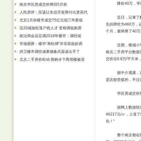
降价40万，学区
南京学区房成交价降回5月前
人民房评：应该让失信开发商付出更高代
近日，记者了解到，
北京1月份楼市成交75亿元创三年新低
先挂牌价为460万
近20城放松落户抢人才 变相调低购房
个月，最终降了40
政治局会议定调2018年楼市：调控或
市场观察：楼市“再松绑”并非鼓励炒房
近期，银城小学汇文中
捍卫楼市调控成果储备武器该出手了
南京二手房平台数据
交价仅6.8万/平方
北京二手房价松动 限购令下商用楼被逆
据中介透露，该小
是比较坚挺的，不过
学区房成交价降
据网上数据统计，自
46217元/㎡，上涨
化！“
整个南京都在降价，